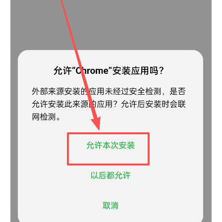
币
圈
新
闻
行
情
分
析