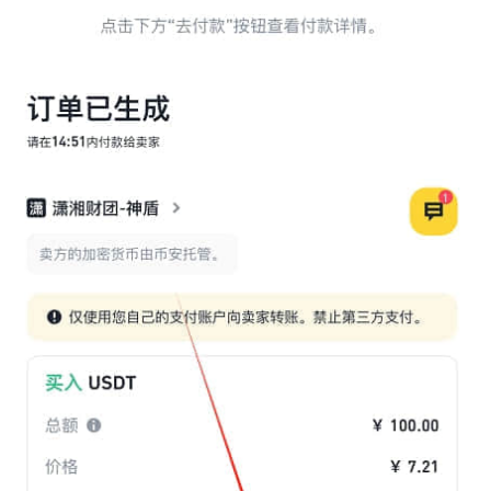
析
币
圈
常
见
问
题