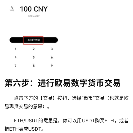
币
圈
新
闻
行
情
分
析
第六步：进行欧易数字货币交易
币
圈
点击下方的【交易】按钮，选择“币币”交易（也就是欧
常
易现货交易的意思）。
见
问
ETH/USDT的意思是，你可以用USDT购买ETH，或者
题
把ETH卖成USDT。