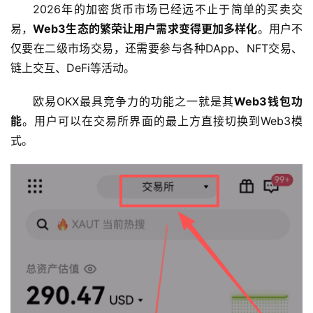
2026年的加密货币市场已经远不止于简单的买卖交
币
易，
Web3生态的繁荣让用户需求变得更加多样化
。用户不
圈
仅要在二级市场交易，还需要参与各种DApp、NFT交易、
新
链上交互、DeFi等活动。
闻
欧易OKX最具竞争力的功能之一就是其
Web3钱包功
行
能
。用户可以在交易所界面的最上方直接切换到Web3模
情
式。
分
析
币
圈
常
见
问
题