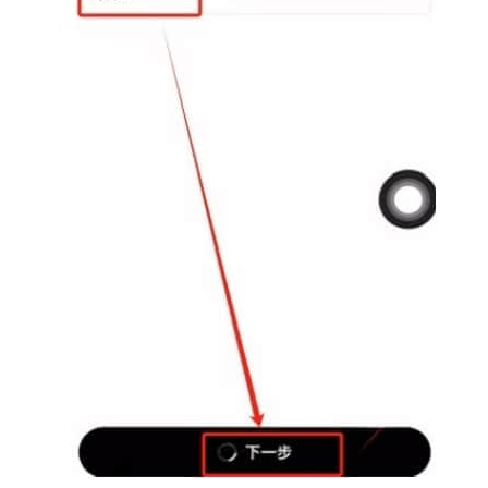
币
圈
新
闻
行
情
分
析
币