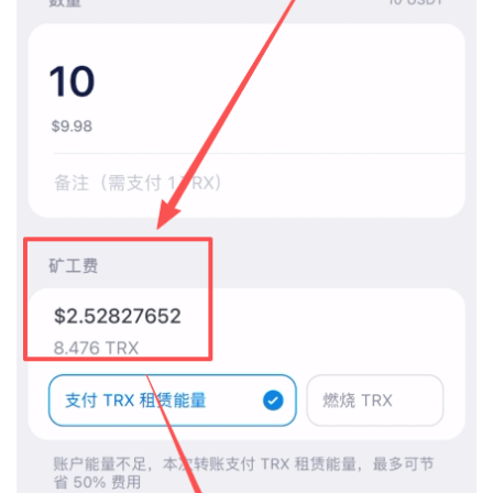
币
圈
新
闻
行
情
分