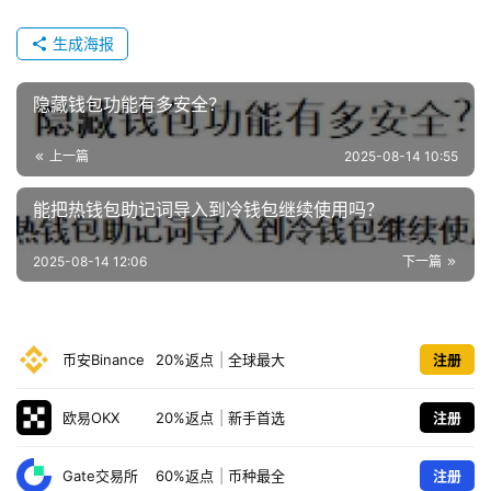
币
生成海报
圈
新
隐藏钱包功能有多安全？
闻
上一篇
2025-08-14 10:55
行
情
能把热钱包助记词导入到冷钱包继续使用吗？
分
析
2025-08-14 12:06
下一篇
币
圈
币安Binance
20%返点
|
全球最大
注册
常
见
欧易OKX
20%返点
|
新手首选
注册
问
题
Gate交易所
60%返点
|
币种最全
注册