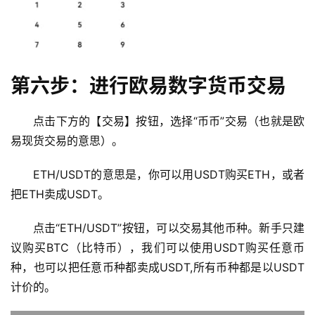
新
闻
行
第六步：进行欧易数字货币交易
情
分
析
点击下方的【交易】按钮，选择“币币”交易（也就是欧
易现货交易的意思）。
币
圈
ETH/USDT的意思是，你可以用USDT购买ETH，或者
常
把ETH卖成USDT。
见
问
点击“ETH/USDT”按钮，可以交易其他币种。新手只建
题
议购买BTC（比特币），我们可以使用USDT购买任意币
种，也可以把任意币种都卖成USDT,所有币种都是以USDT
计价的。