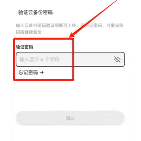
圈
新
闻
行
情
分
析
币
圈
常
见
问
题