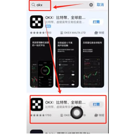
币
圈
新
闻
行
情
分