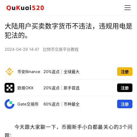
大陆用户买卖数字货币不违法，违规用电是
犯法的。
2024-04-29 14:47
比特币交易平台教程
币安Binance
20%返点
|
全球最大
注册
欧易OKX
20%返点
|
新手首选
注册
Gate交易所
60%返点
|
币种最全
注册
今天跟大家聊一下，币圈新手小白都最关心的3个问
题：