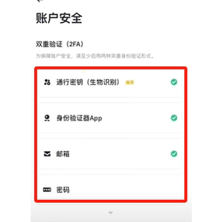
析
币
圈
常
见
问
题