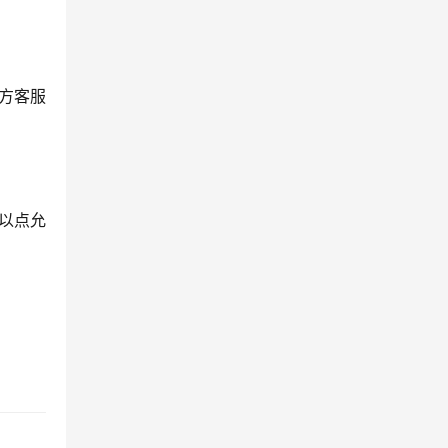
方客服
可以点允