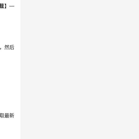
载】
—
，然后
获取最新