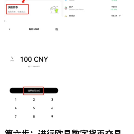
币
圈
新
闻