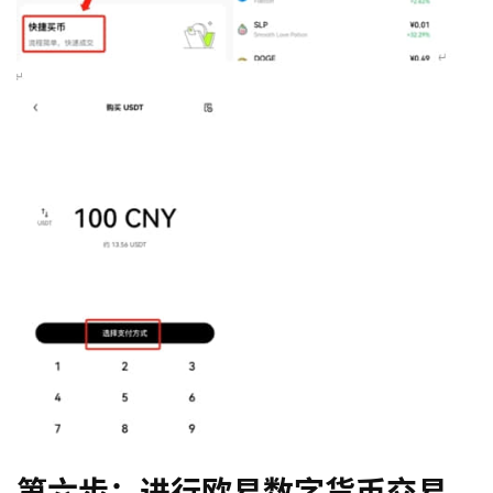
币
圈
新
闻