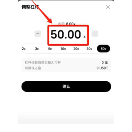
圈
常
见
问
题