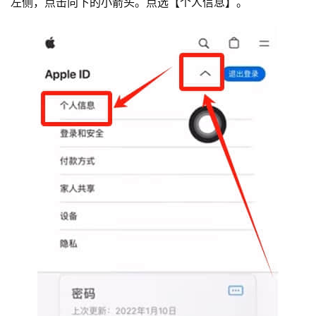
左侧，点击向下的小箭头。点选【个人信息】。
币
圈
新
闻
行
情
分