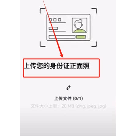
币
圈
新
闻
行
情
分