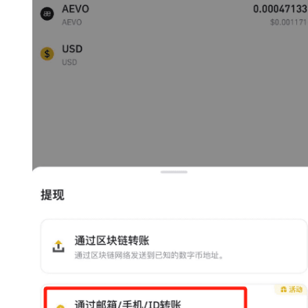
闻
行
情
分
析
币
圈
常
见
问
题