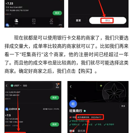
现在就都是可以使用银行卡交易的商家了，我们只要选
择成交量大，成单率比较高的商家就可以了。比如我们再来
看一下“旺集商行”这个商家，他的注册时间已经超过一年
币
了。而且他的成交率也是比较高的，我们就尽可能选择这类
圈
新
商家。确定好商家之后，我们点击【购买】。
闻
行
情
分
析
币