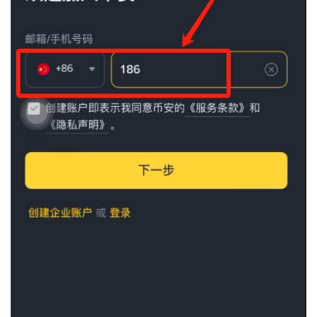
析
币
圈
常
见
问
题