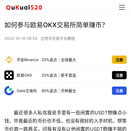
如何参与欧易OKX交易所简单赚币？
2024-10-10 09:59
比特币交易平台教程
币安Binance
20%返点
|
全球最大
注册
欧易OKX
20%返点
|
新手首选
注册
Gate交易所
60%返点
|
币种最全
注册
最近很多人私信我说手里有一些闲置的USDT想赚点小
钱，毕竟最近的币价也不低，也没有很好的入手时机，想等
币价跌一跌再买，问我有没有让他闲置的USDT稳赚不赔的