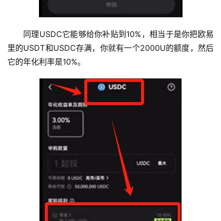
新
闻
同理USDC它能够给你补贴到10%，相当于是你把欧易
行
里的USDT和USDC存满，你就有一个2000U的额度，然后
情
它的年化利率是10%。
分
析
币
圈
常
见
问
题