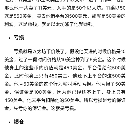
那么他一共卖了11美元，入手的是50个以太坊。11乘以50
行
就是550美金，减去他借平台的500美元，那就是50美金的
情
利润。这是赚钱，就是以太坊涨了他就赚钱。
分
析
亏损
亏损就是以太坊币价跌了。假设他买进的时候价格是10
币
圈
美金，过了一段时间价格从10美金掉到了9美金。这个时候
常
他身上的这些币的价值就是450美金。平台借给他500美
见
金，此时他身上只有450美金。他还不上平台的这500美
问
金。他亏50美金的这个行为就叫浮动亏损。他亏损了50美
题
金，保证金是100美金，因为他已经还不上了，身上只有
450美金。他去平台扣除他的50美金。所以亏损是亏的保证
金，先亏你的保证金。这就是亏损。
爆仓