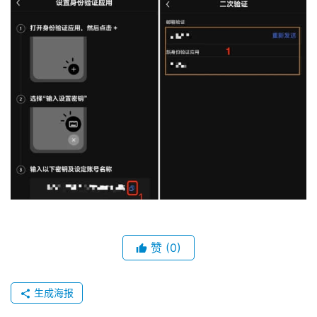
币
圈
新
闻
行
情
分
析
币
圈
常
见
赞
(0)
问
题
生成海报