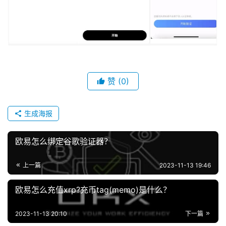
行
情
分
析
币
赞
(0)
圈
常
生成海报
见
问
欧易怎么绑定谷歌验证器？
题
上一篇
2023-11-13 19:46
欧易怎么充值xrp?充币tag(memo)是什么？
2023-11-13 20:10
下一篇