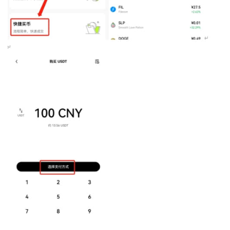
币
圈
新
闻