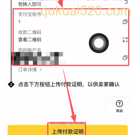
币
圈
新
闻
行
情
分
析
币
圈
常
见
问
题