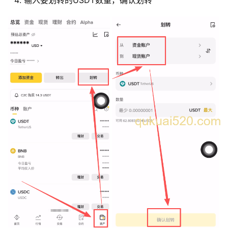
输入要划转的USDT数量，确认划转