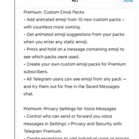
币
圈
新
闻
行