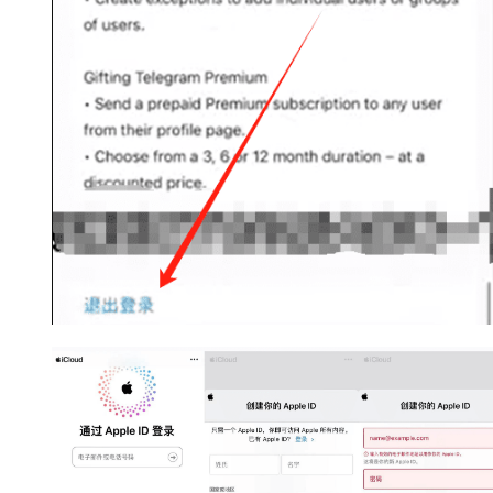
情
分
析
币
圈
常
见
问
题