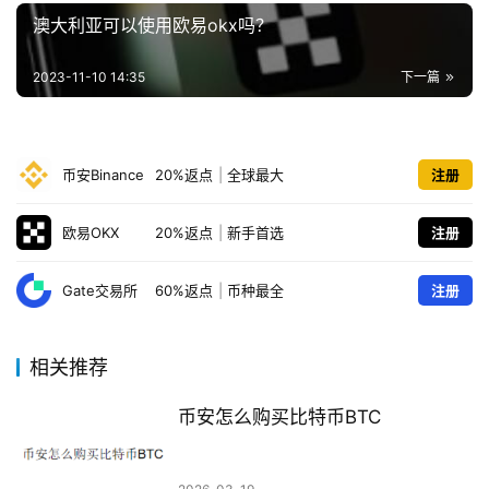
澳大利亚可以使用欧易okx吗？
2023-11-10 14:35
下一篇
币安Binance
20%返点
|
全球最大
注册
欧易OKX
20%返点
|
新手首选
注册
Gate交易所
60%返点
|
币种最全
注册
相关推荐
币安怎么购买比特币BTC