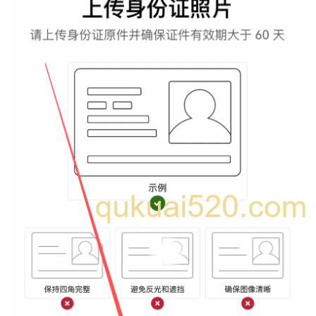
币
圈
新
闻
行
情
分
析
币
圈
常
见
问