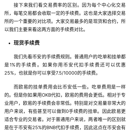
币
接下来我们看交易费率的区别。因为每个中心化交易
圈
所，每笔交易都会收取一定的手续费。这也是大家选择交易
新
所的一个重要的对比项。大家交易最多的是现货和合约，所
闻
以我们主要来看这两方面的手续费对比。
行
现货手续费
情
分
我们先看币安的手续费规则。普通用户的吃单和挂单都
析
是1%的手续费。如果你用币安代扣手续费还可以优惠
25%，也就是你可以享受7.5/10000的手续费。
币
圈
而欧易的挂单费用会比币安低一些。吃单费用是一样
常
的。但是你如果用OKB代扣，欧易的费用会更低。相对于专
见
业用户，欧易的手续费会非常低。特别是对交易量非常大的
问
用户来说，有些甚至可以做到0手续费的挂单。因此欧易更
题
适合专业的交易者。对于普通用户来说，两者唯一的区别就
是在于币安有25%的BNB代扣手续费，因此这点在币安会有