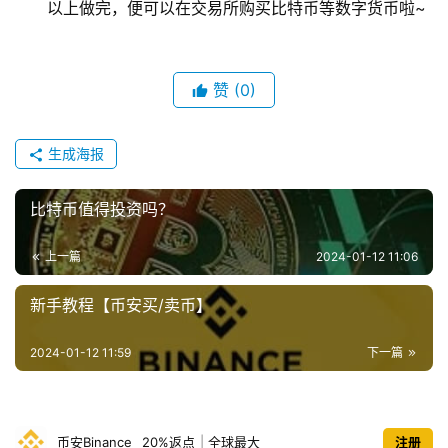
以上做完，便可以在交易所购买比特币等数字货币啦~
情
分
析
赞
(0)
币
圈
生成海报
常
见
比特币值得投资吗？
问
题
上一篇
2024-01-12 11:06
新手教程【币安买/卖币】
2024-01-12 11:59
下一篇
币安Binance
20%返点
|
全球最大
注册