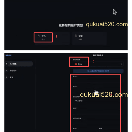
析
币
圈
常
见
问
题