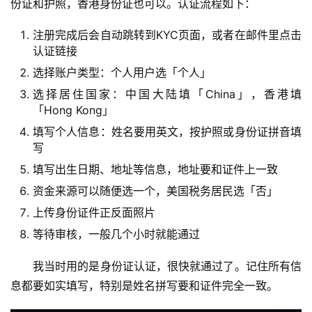
份证和护照，香港身份证也可以。认证流程如下：
注册完成后会自动跳转到KYC页面，或者在邮件里点击
认证链接
选择账户类型：个人用户选「个人」
选择居住国家：中国大陆填「China」，香港填
「Hong Kong」
填写个人信息：姓名要用英文，按护照或身份证拼音填
写
填写出生日期、地址等信息，地址要和证件上一致
币
资金来源可以随便选一个，美国税务居民选「否」
圈
上传身份证件正反面照片
新
闻
等待审核，一般几个小时就能通过
我当时用的是身份证认证，很快就通过了。记住所有信
行
息都要如实填写，特别是姓名拼写要和证件完全一致。
情
分