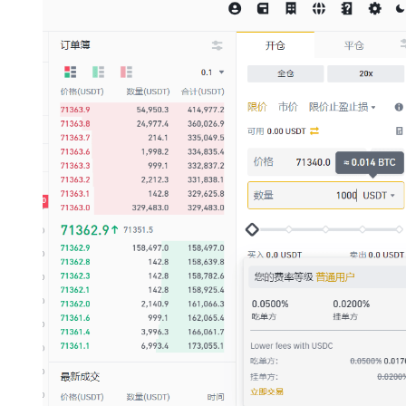
圈
新
闻
行
情
分
析
币
圈
常
见
问
题