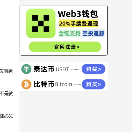
又称
两
不是简
都必须