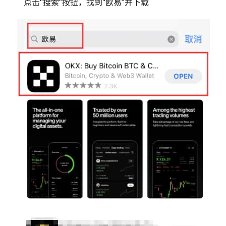
点击“搜索”按钮，找到“欧易”并下载
币
圈
新
闻
行
情
分
析
币
圈
常
见
问
题