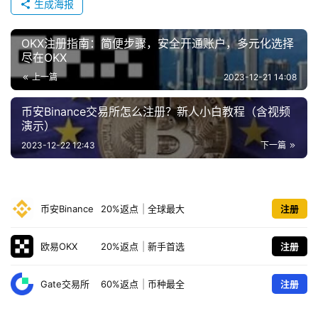
生成海报
OKX注册指南：简便步骤，安全开通账户，多元化选择
尽在OKX
上一篇
2023-12-21 14:08
币安Binance交易所怎么注册？新人小白教程（含视频
演示）
2023-12-22 12:43
下一篇
币安Binance
20%返点
|
全球最大
注册
欧易OKX
20%返点
|
新手首选
注册
Gate交易所
60%返点
|
币种最全
注册