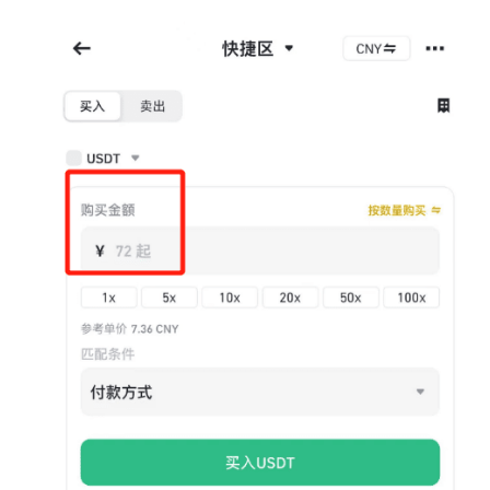
币
圈
新
闻
行
情
分
析
币
圈