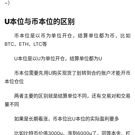
~
）
U本位与币本位的区别
币本位是以币为单位开仓，结算单位都为币，比如
BTC、ETH、LTC等
U本位是以U为单位开仓，结算单位都为U
币本位
需要先用U购买现货了划转到合约账户才能开币
本位仓位
两者主要的区别就是结算单位不同，还有
交易对
和交易
量不同
如果是长期看涨，币本位比
U本位
的实际盈利要多
比如
比特币
价值3000u，涨到6000u了，同等
本金
、杠