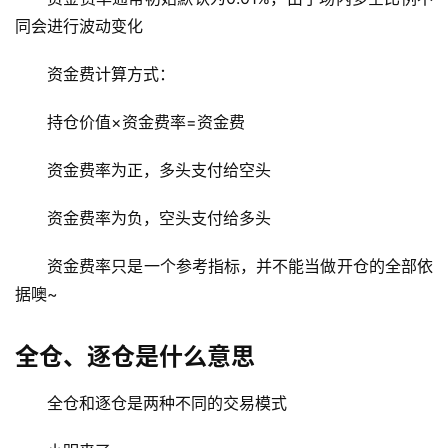
同会进行波动变化
资金费计算方式：
币
圈
持仓价值×资金费率=资金费
新
闻
资金费率为正，多头支付给空头
行
资金费率为负，空头支付给多头
情
分
资金费率只是一个参考指标，并不能当做开仓的全部依
析
据噢~
币
全仓、逐仓是什么意思
圈
常
全仓和逐仓是两种不同的交易模式
见
问