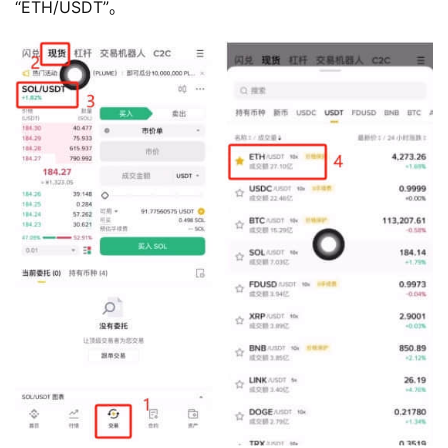
“ETH/USDT”。