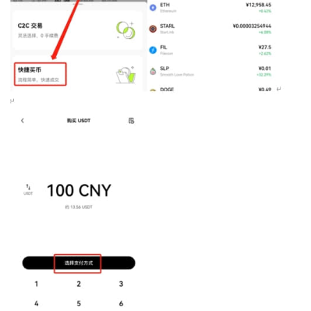
币
圈
新
闻
行
情
分
析
币
圈