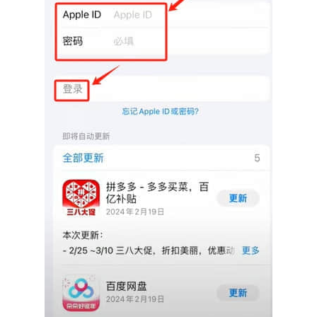
币
圈
新
闻