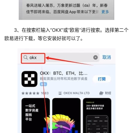
行
情
分
析
3、在搜索栏输入“OKX”或“欧易”进行搜索。选择第二个
欧易进行下载，等它安装好就可以了。
币
圈
常
见
问
题