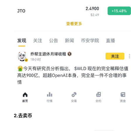
圈
常
见
问
题
2.去卖币