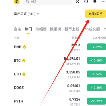
币
圈
新
闻
行
情
分
析
币