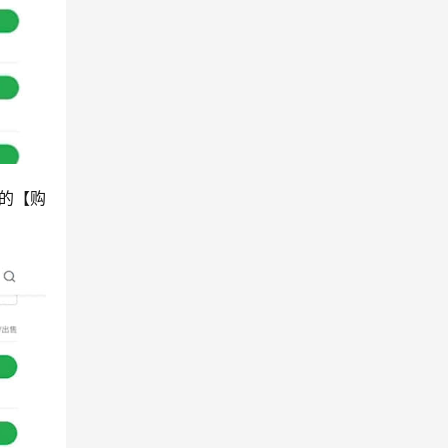
面的【购
。