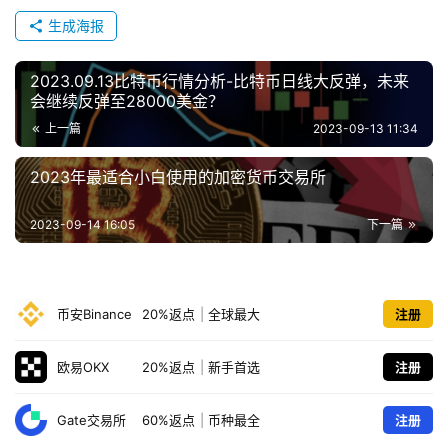
生成海报
2023.09.13比特币行情分析-比特币日线大反弹，未来
会继续反弹至28000美金？
上一篇
2023-09-13 11:34
2023年最适合小白使用的加密货币交易所
2023-09-14 16:05
下一篇
币安Binance
20%返点
|
全球最大
注册
欧易OKX
20%返点
|
新手首选
注册
Gate交易所
60%返点
|
币种最全
注册