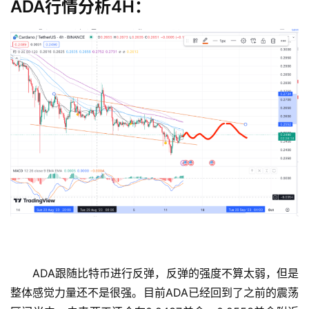
ADA行情分析4H：
币
圈
新
闻
行
情
分
析
币
圈
常
见
问
ADA跟随比特币进行反弹，反弹的强度不算太弱，但是
题
整体感觉力量还不是很强。目前ADA已经回到了之前的震荡