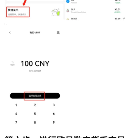
币
圈
新
闻