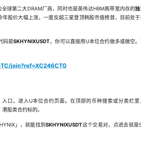
旗下的全球第二大DRAM厂商，同时也是英伟达HBM高带宽内存的
独
。今年股价大幅上涨，一度反超三星登顶韩股市值榜首，目前处于
代码是
SKHYNIXUSDT
，你可以直接用U本位合约做多或做空。
h-TC/join?ref=XC246CTG
」
入口，进入U本位合约页面。在顶部的币种搜索或分类栏里
、港股类合约标的。
HYNIX」，就能找到
SKHYNIXUSDT
这个交易对，点进去就是S