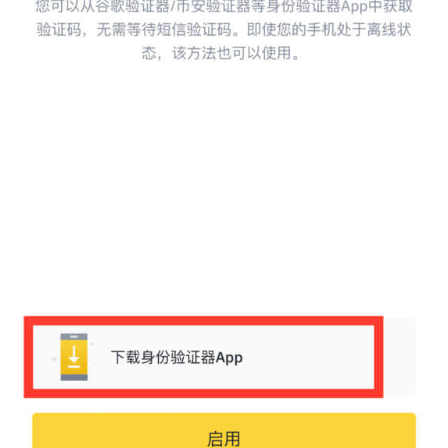
币
圈
新
闻
行
情
分