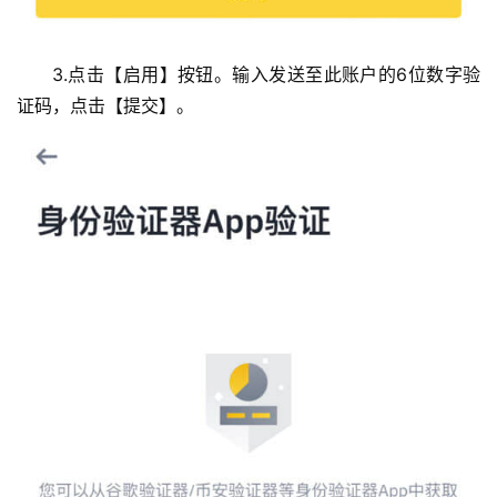
析
3.点击【启用】按钮。输入发送至此账户的6位数字验
币
圈
证码，点击【提交】。
常
见
问
题