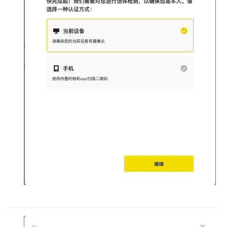
分
析
币
圈
常
见
问
题