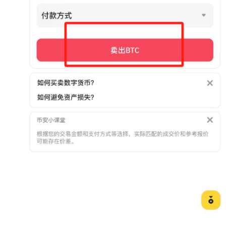
币
圈
常
见
问
题