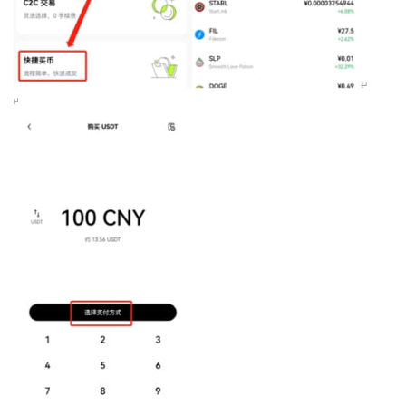
币
圈
新
闻