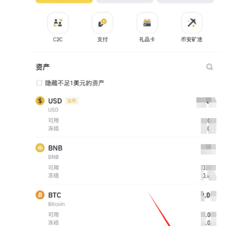
常
见
问
题